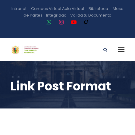
Intranet
Campus Virtual
Aula Virtual
Biblioteca
Mesa
de Partes
Integridad
Valida tu Documento
Link Post Format