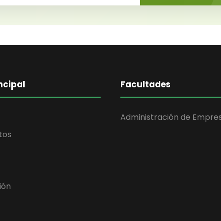
ncipal
Facultades
Administración de Empre
tos
ión