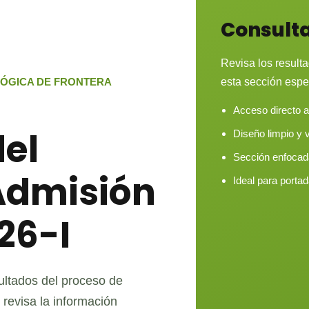
Consulta
Revisa los result
LÓGICA DE FRONTERA
esta sección espe
Acceso directo al
del
Diseño limpio y v
Sección enfocada
Admisión
Ideal para porta
26-I
sultados del proceso de
revisa la información