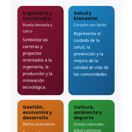
Ingeniería y
Salud y
tecnología
bienestar
Rueda dentada y
Corazón con latido
casco
Representa el
Simboliza las
cuidado de la
carreras y
salud, la
proyectos
prevención y la
orientados a la
mejora de la
ingeniería, la
calidad de vida de
producción y la
las comunidades.
innovación
tecnológica.
Gestión,
Cultura,
economía y
ambiente y
desarrollo
deporte
Flecha ascendente
Iconos culturales,
árbol y persona