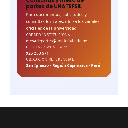
Consultas y mesa de
partes de UNATEFSIL
Para documentos, solicitudes y
consultas formales, utiliza los canales
oficiales de la universidad.
CORREO INSTITUCIONAL
mesadepartes@unatefsil.edu.pe
CELULAR / WHATSAPP
925 258 571
UBICACIÓN REFERENCIAL
San Ignacio · Región Cajamarca · Perú