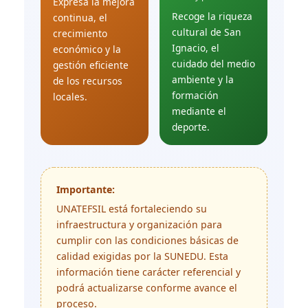
Expresa la mejora
Recoge la riqueza
continua, el
cultural de San
crecimiento
Ignacio, el
económico y la
cuidado del medio
gestión eficiente
ambiente y la
de los recursos
formación
locales.
mediante el
deporte.
Importante:
UNATEFSIL está fortaleciendo su
infraestructura y organización para
cumplir con las condiciones básicas de
calidad exigidas por la SUNEDU. Esta
información tiene carácter referencial y
podrá actualizarse conforme avance el
proceso.