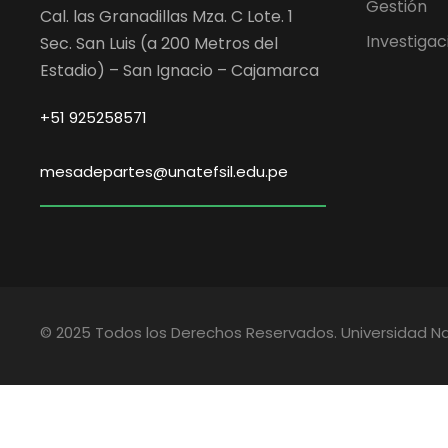
Gestión
Cal. las Granadillas Mza. C Lote. 1
Investigac
Sec. San Luis (a 200 Metros del
Estadio) – San Ignacio – Cajamarca
+51 925258571
mesadepartes@unatefsil.edu.pe
© 2025 Todos los Derechos Reservados. Universidad Na