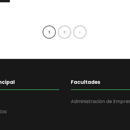
1
2
ncipal
Facultades
Administración de Empre
tos