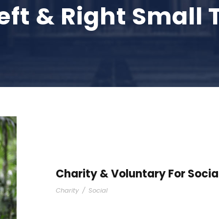
Left & Right Smal
Charity & Voluntary For Socia
Charity
/
Social