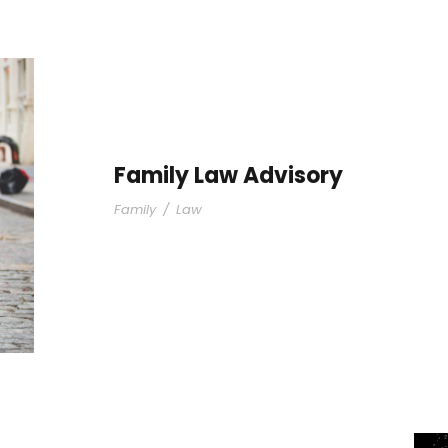
Family Law Advisory
Family
/
Law