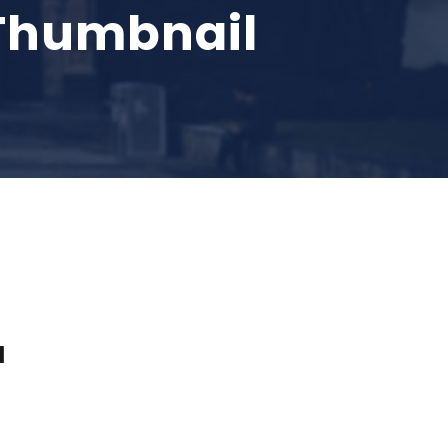
l Thumbnail
l